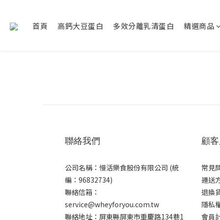
首頁
高鈣大豆蛋白
多效分離乳清蛋白
精選商品
聯絡我們
顧客
公司名稱：慢活樂食股份有限公司 (統
常見
編：96832734)
運送
聯絡信箱：
退換
service@wheyforyou.com.tw
隱私
聯絡地址：屏東縣屏東市重慶路134巷1
會員