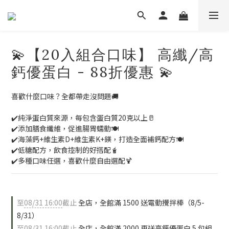
💫【20入組合口味】 高纖/高
鈣優蛋白 - 88折優惠 💫
喜歡什麼口味？全都帶走沒問題🚚
✔️純淨蛋白質來源，每包含蛋白質20克以上🥛
✔️添加膳食纖維，促進腸胃蠕動🍽️
✔️海藻鈣+維生素D+維生素K+鎂，打造全面補鈣配方🍽️
✔️低糖配方，飲食控制的好搭配🧋
✔️多種口味任選，喜歡什麼自由選配🍹
至
08/31 16:00
截止
全店，全館滿 1500 送電動攪拌棒（8/5-
8/31）
至
08/31 16:00
截止
全店，全館滿 2000 再送高鈣優蛋白 5 包組