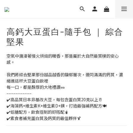
高鈣大豆蛋白-隨手包 ｜ 綜合
堅果
空氣中瀰漫著慢火烘焙的暖香，那是屬於大自然最質樸的安心
感。
我們將綜合堅果那份越品越香的馥郁層次，連同滿滿的鈣質，濃
縮進這杯大豆蛋白飲裡
每一口，都是醇厚的大地禮讚🥜
--------------
✔️高品質日本非基改大豆，每包含蛋白質20克以上🥛
✔️海藻鈣+維生素K+維生素D+鎂，打造最強補鈣配方🍽️
✔️低糖配方，飲食控制的好搭配🧋
✔️素食者補充蛋白質及鈣質的最佳夥伴🍹